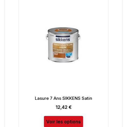
Lasure 7 Ans SIKKENS Satin
Pe
12,42 €
Prix
Voir les options