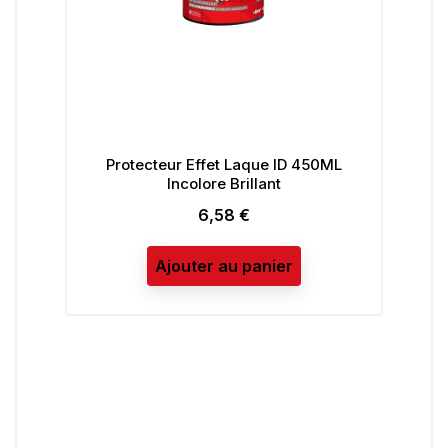
Protecteur Effet Laque ID 450ML
V
Incolore Brillant
6,58 €
Prix
Ajouter au panier