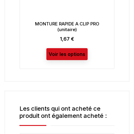
MONTURE RAPIDE A CLIP PRO
(unitaire)
1,67 €
Prix
Voir les options
Les clients qui ont acheté ce
produit ont également acheté :