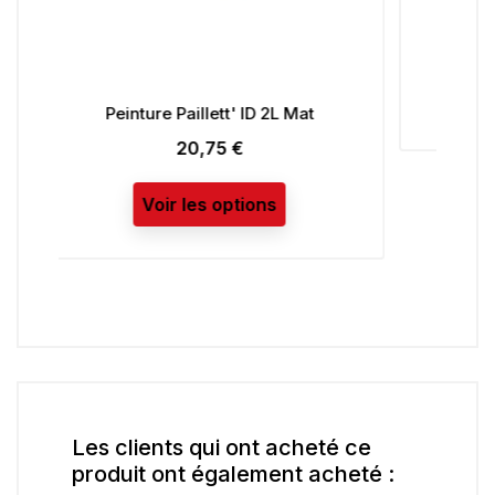
V33 2.5L
18,33 €
Prix
Voir les options
t
Les clients qui ont acheté ce
produit ont également acheté :