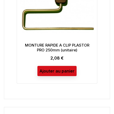
RAPIDE A CLIP PLASTOR
Pinceau A Rechampir Di
 250mm (unitaire)
15mm
2,08 €
2,42 €
Prix
Prix
outer au panier
Ajouter au panie