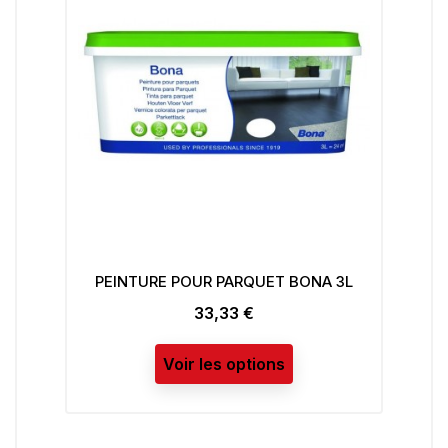
INTURE POUR PARQUET BONA 3L
Peinture Radi
33,33 €
10,0
Prix
Prix
Voir les options
Voir les 