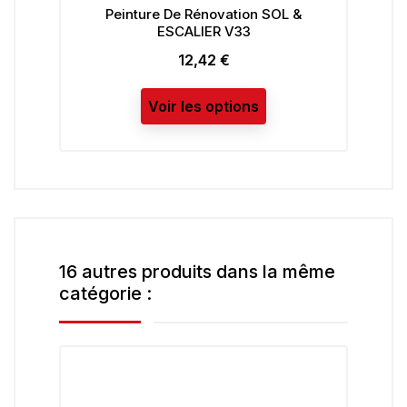
nture De Rénovation SOL &
Peinture Intérieure M
ESCALIER V33
COLORISSIM V3
12,42 €
24,92 €
Prix
Prix
Voir les options
Voir les opt
16 autres produits dans la même
catégorie :