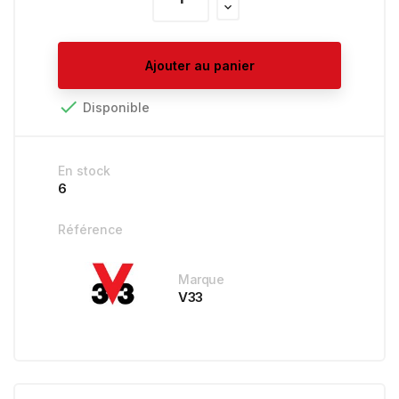
Ajouter au panier

Disponible
En stock
6
Référence
Marque
V33