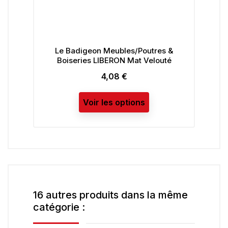
Le Badigeon Meubles/Poutres &
Boiseries LIBERON Mat Velouté
4,08 €
Prix
Voir les options
16 autres produits dans la même
catégorie :