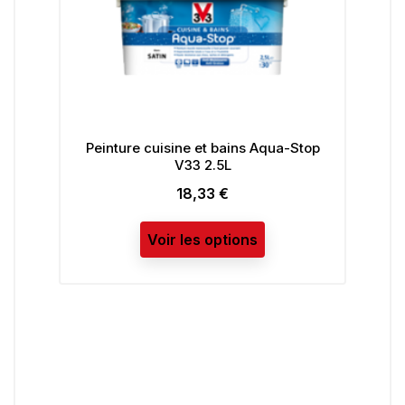
Peinture cuisine et bains Aqua-Stop
V33 2.5L
18,33 €
Prix
Voir les options
P
R