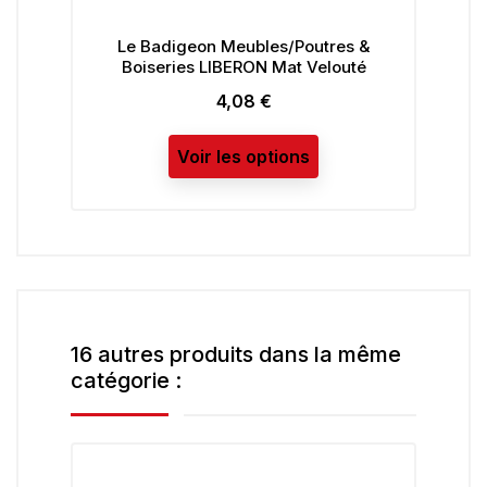
Le Badigeon Meubles/Poutres &
Boiseries LIBERON Mat Velouté
4,08 €
Prix
Voir les options
16 autres produits dans la même
catégorie :