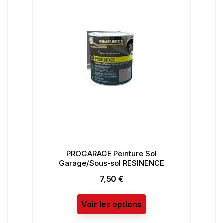
PROGARAGE Peinture Sol
BO
Garage/Sous-sol RESINENCE
7,50 €
Prix
Voir les options