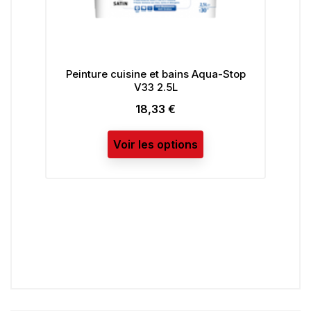
Peinture cuisine et bains Aqua-Stop
V33 2.5L
18,33 €
Prix
Voir les options
P
R