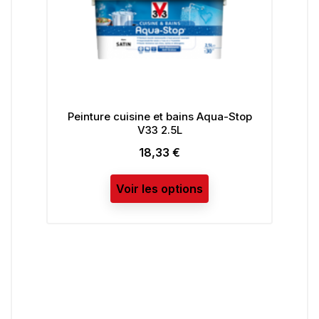
Peinture cuisine et bains Aqua-Stop
V33 2.5L
18,33 €
Prix
Voir les options
P
R