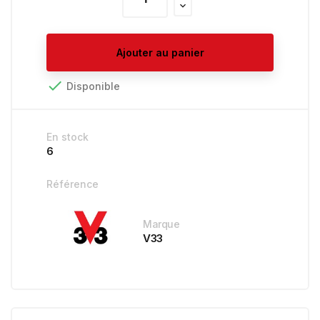
Ajouter au panier

Disponible
En stock
6
Référence
Marque
V33