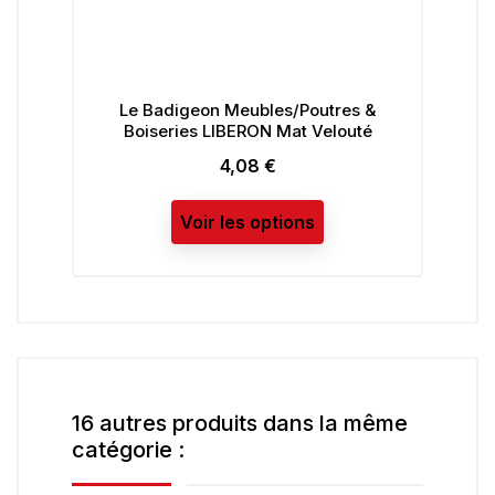
Le Badigeon Meubles/Poutres &
Boiseries LIBERON Mat Velouté
4,08 €
Prix
Voir les options
16 autres produits dans la même
catégorie :