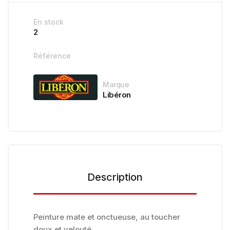
En stock
2
Référence
Marque
Libéron
Description
Peinture mate et onctueuse, au toucher
doux et velouté.