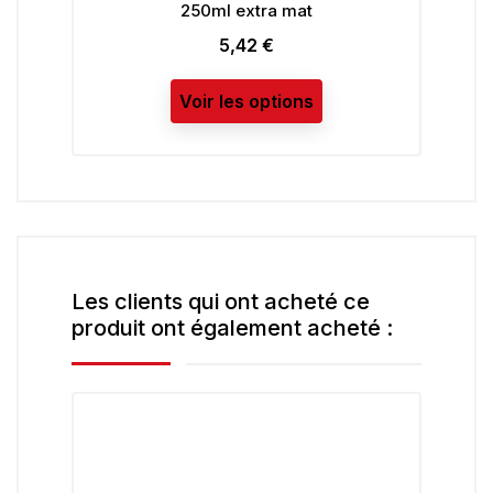
0ml extra mat
LIBERON 250ML/500ML
5,42 €
4,99 €
Prix
Prix
ir les options
Voir les options
Les clients qui ont acheté ce
produit ont également acheté :