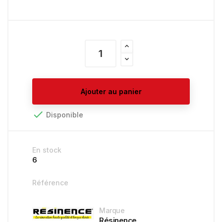
Ajouter au panier

Disponible
En stock
6
Référence
Marque
Résinence