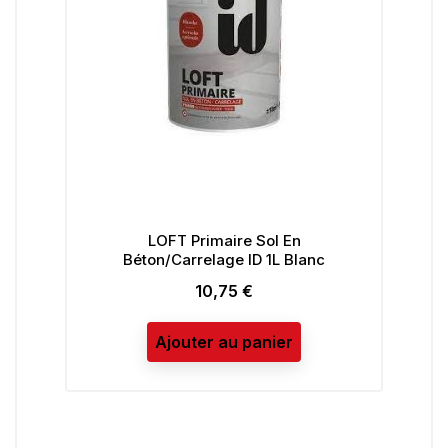
LOFT Primaire Sol En
T
Béton/Carrelage ID 1L Blanc
10,75 €
Prix
Ajouter au panier