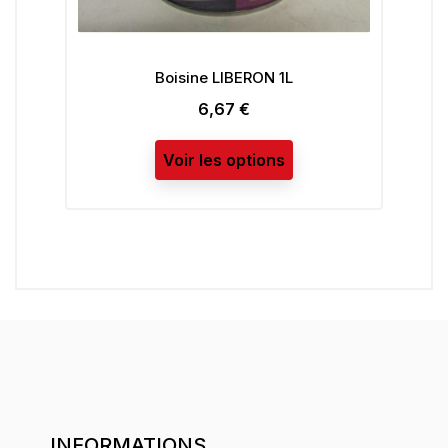
Boisine LIBERON 1L
L
6,67 €
Prix
Voir les options
INFORMATIONS