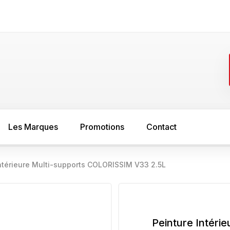
Les Marques
Promotions
Contact
Intérieure Multi-supports COLORISSIM V33 2.5L
FER
SOL
asure
Minium
Sous couche s
peinture bois
Sous couche anti rouille
Peinture Intérie