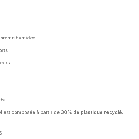
s comme humides
orts
teurs
nts
M est composée à partir de
30% de plastique recyclé
.
 :