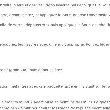
enduits, plâtre et dérivés : dépoussiérez puis appliquez la So
ncez, dépoussiérez, et appliquez la Sous-couche Universelle 
 toile de verre : dépoussiérez puis appliquez la Sous-couche U
 rebouchez les fissures avec un enduit approprié. Poncez légè
rasif (grain 240) puis dépoussiérez.
lication, mélangez avec une baguette large en insistant sur le 
s éléments muraux avant mise en peinture des murs. Peignez
 même pan de mur pour éviter les traces de reprises éventuelle