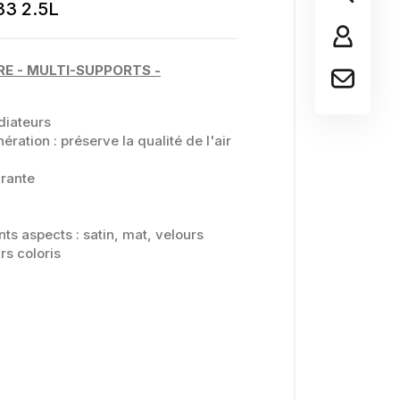
3 2.5L
RE - MULTI-SUPPORTS -
diateurs
ration : préserve la qualité de l'air
vrante
nts aspects : satin, mat, velours
rs coloris