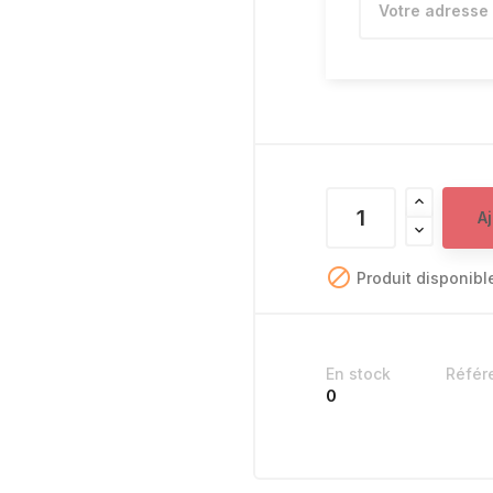
A

Produit disponibl
En stock
Référ
0