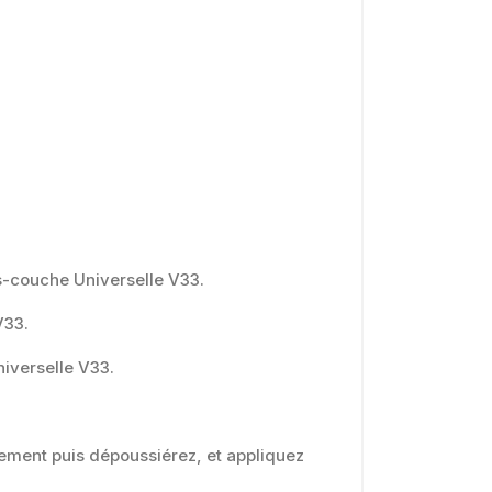
us-couche Universelle V33.
V33.
niverselle V33.
rement puis dépoussiérez, et appliquez