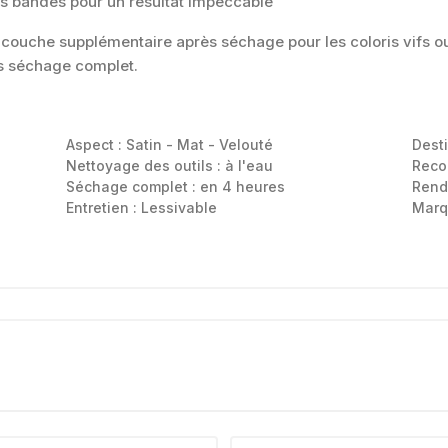
s bandes pour un résultat impeccable
 couche supplémentaire après séchage pour les coloris vifs ou 
rès séchage complet.
Aspect :
Satin - Mat - Velouté
Dest
Nettoyage des outils :
à l'eau
Reco
Séchage complet :
en 4 heures
Rend
Entretien :
Lessivable
Marq