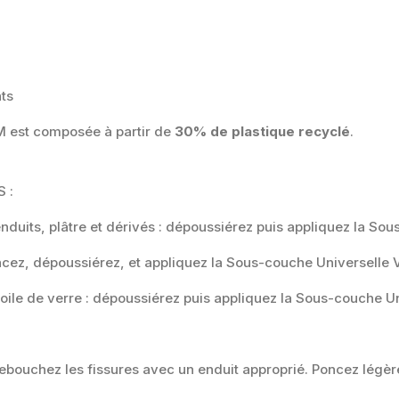
nts
M est composée à partir de
30% de plastique recyclé
.
 :
enduits, plâtre et dérivés : dépoussiérez puis appliquez la So
ncez, dépoussiérez, et appliquez la Sous-couche Universelle 
 toile de verre : dépoussiérez puis appliquez la Sous-couche U
 rebouchez les fissures avec un enduit approprié. Poncez légè