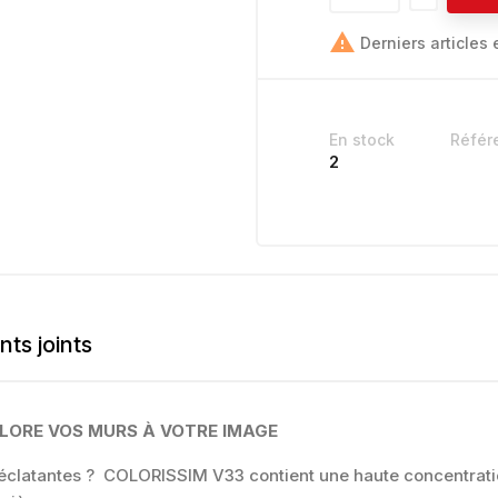

Derniers articles 
En stock
Référ
2
ts joints
OLORE VOS MURS À VOTRE IMAGE
t éclatantes ? COLORISSIM V33 contient une haute concentrat