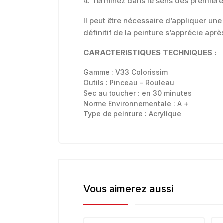
4. Terminez dans le sens des première
Il peut être nécessaire d’appliquer une
définitif de la peinture s’apprécie ap
CARACTERISTIQUES TECHNIQUES
:
Gamme :
V33 Colorissim
Outils :
Pinceau - Rouleau
Sec au toucher :
en 30 minutes
Norme Environnementale :
A +
Type de peinture :
Acrylique
Vous aimerez aussi