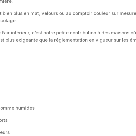
mière.
 bien plus en mat, velours ou au comptoir couleur sur mesure
icolage.
’air intérieur, c’est notre petite contribution à des maisons où i
 plus exigeante que la réglementation en vigueur sur les émi
s comme humides
orts
teurs