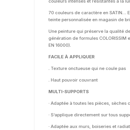
couleurs intenses et résistantes à la lu
70 couleurs de caractère en SATIN… Et
teinte personnalisée en magasin de br
Une peinture qui préserve la qualité de l
génération de formules COLORISSIM est
EN 16000).
FACILE À APPLIQUER
. Texture onctueuse qui ne coule pas
. Haut pouvoir couvrant
MULTI-SUPPORTS
· Adaptée à toutes les pièces, sèche
· S’applique directement sur tous supp
· Adaptée aux murs, boiseries et radia