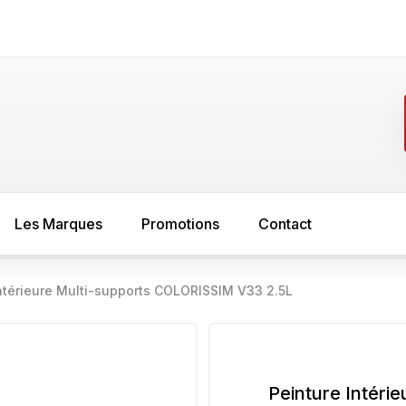
Les Marques
Promotions
Contact
Intérieure Multi-supports COLORISSIM V33 2.5L
FER
SOL
asure
Minium
Sous couche s
peinture bois
Sous couche anti rouille
Peinture Intérie