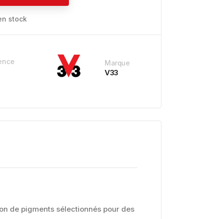
en stock
ence
Marque
V33
ion de pigments sélectionnés pour des