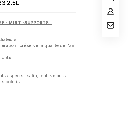
3 2.5L
RE - MULTI-SUPPORTS -
diateurs
ration : préserve la qualité de l'air
vrante
nts aspects : satin, mat, velours
rs coloris