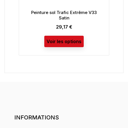
inture sol Trafic Extrême V33
Lasure Climats Ex
Satin
V33 5L S
29,17 €
38,25 
Prix
Prix
Voir les options
Voir les o
INFORMATIONS