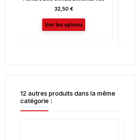
Multi-supports V33
24,92 €
Prix
Voir les options
12 autres produits dans la même
catégorie :