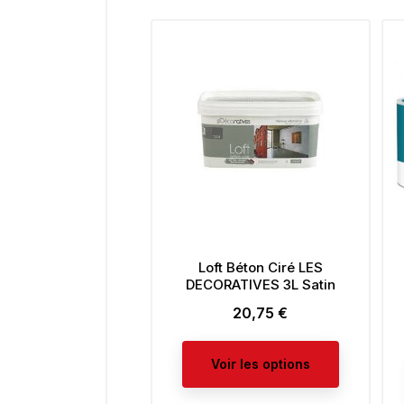
Loft Béton Ciré LES
DECORATIVES 3L Satin
20,75 €
Prix
Voir les options