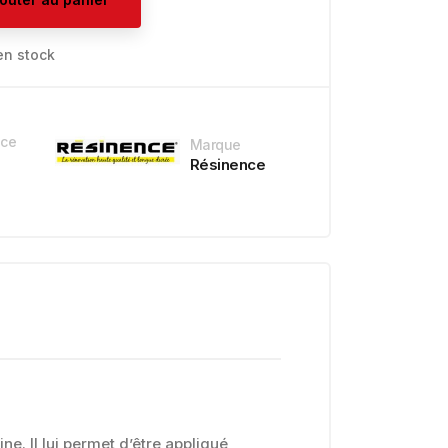
en stock
nce
Marque
Résinence
e. Il lui permet d’être appliqué