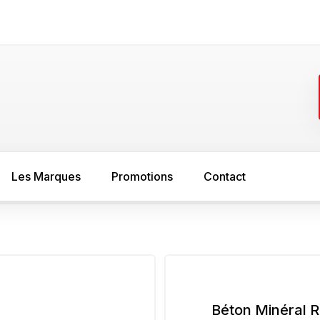
Les Marques
Promotions
Contact
FER
SOL
asure
Minium
Sous couche s
peinture bois
Sous couche anti rouille
Béton Minéral