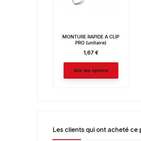
MONTURE RAPIDE A CLIP
PRO (unitaire)
1,67 €
Prix
Voir les options
Les clients qui ont acheté ce