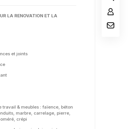
UR LA RENOVATION ET LA
nces et joints
nce
tant
e travail & meubles : faïence, béton
 enduits, marbre, carrelage, pierre,
loméré, crépi