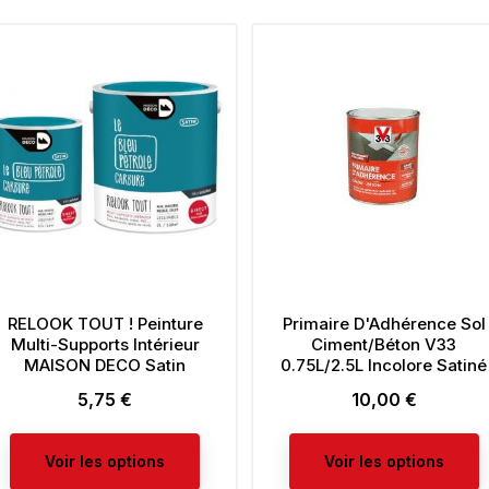
RELOOK TOUT ! Peinture
Primaire D'Adhérence Sol
Multi-Supports Intérieur
Ciment/Béton V33
MAISON DECO Satin
0.75L/2.5L Incolore Satiné
5,75 €
10,00 €
Prix
Prix
Voir les options
Voir les options