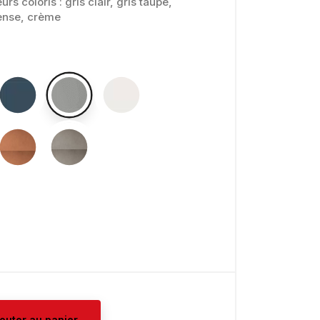
urs coloris : gris clair, gris taupe,
tense, crème
jouter au panier