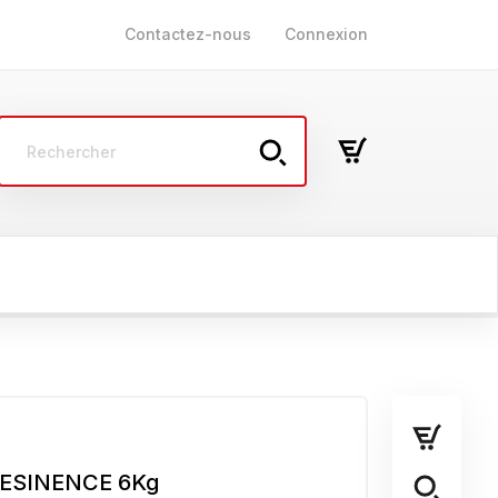
Contactez-nous
Connexion
AUTRES
ol
Multisupport
Mur et plafond
 RESINENCE 6Kg
Plastique