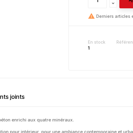

Derniers articles 
En stock
Référe
1
ts joints
béton enrichi aux quatre minéraux.
tion pour intérieur, pour une ambiance contemporaine et urbain