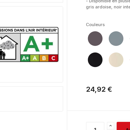
- Disponible en plusie
gris ardoise, noir in
Couleurs
24,92 €
A