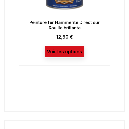
Peinture fer Hammerite Direct sur
Rouille brillante
12,50 €
Prix
Voir les options
Peinture fer 
Rou
P
Voir