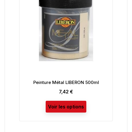
Peinture Métal LIBERON 500ml
PROCH
Bri
7,42 €
Prix
Voir les options