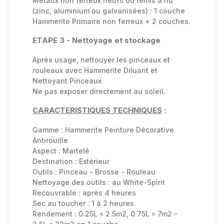
Métaux non ferreux neufs ou remis à nu
(zinc, aluminium ou galvanisées) : 1 couche
Hammerite Primaire non ferreux + 2 couches.
ETAPE 3 - Nettoyage et stockage
Après usage, nettouyer les pinceaux et
rouleaux avec Hammerite Diluant et
Nettoyant Pinceaux.
Ne pas exposer directement au soleil.
CARACTERISTIQUES TECHNIQUES
:
Gamme :
Hammerite Peinture Décorative
Antirouille
Aspect :
Martelé
Destination :
Extérieur
Outils :
Pinceau - Brosse - Rouleau
Nettoyage des outils :
au White-Spirit
Recouvrable :
après 4 heures
Sec au toucher : 1 à
2 heures
Rendement : 0.25L = 2.5m2, 0.75L = 7m2 -