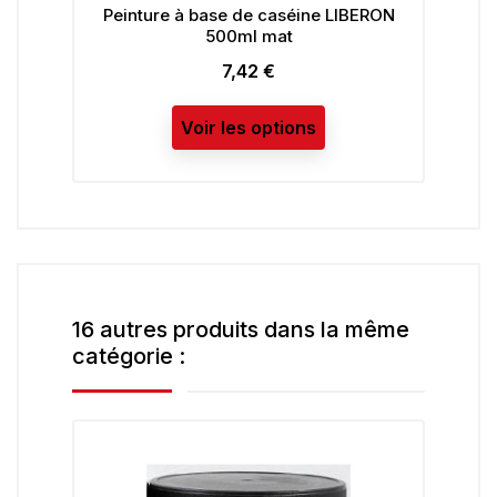
Peinture à base de caséine LIBERON
Protec
500ml mat
LIB
7,42 €
Prix
Voir les options
16 autres produits dans la même
catégorie :