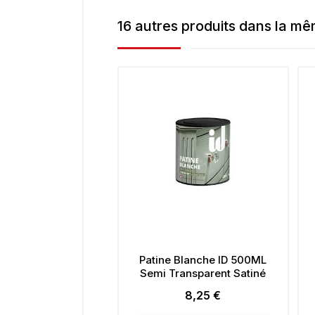
16 autres produits dans la mê
Patine Blanche ID 500ML
P
Semi Transparent Satiné
CE
8,25 €
Prix