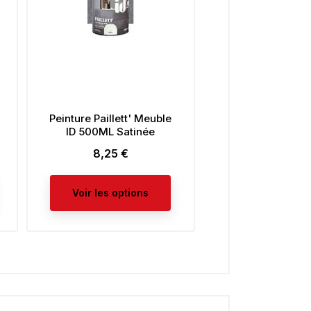
Peinture Paillett' Meuble
Pinceau A Rechampir
ID 500ML Satinée
Diamètre 15mm
8,25 €
2,42 €
Prix
Prix
Voir les options
Ajouter au panier