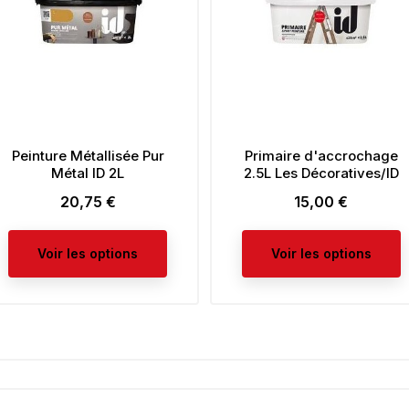
ture Métallisée Pur
Primaire d'accrochage
Métal ID 2L
2.5L Les Décoratives/ID
20,75 €
15,00 €
Prix
Prix
Voir les options
Voir les options