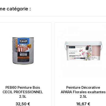
me catégorie :
EB60 Peinture Bois
Peinture Décorative
CIL PROFESSIONNEL
APARA Florales exaltantes
2.5L
2.5L
32,50 €
16,67 €
Prix
Prix