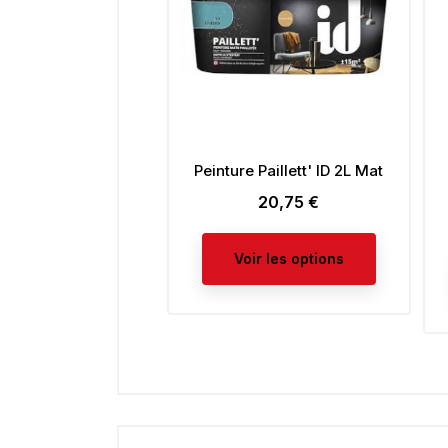
Peinture Paillett' ID 2L Mat
Pein
20,75 €
Prix
Voir les options