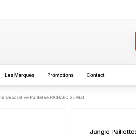
Les Marques
Promotions
Contact
ure Décorative Pailletée RICHARD 2L Mat
FER
SOL
asure
Minium
Sous couche s
peinture bois
Sous couche anti rouille
Jungle Paillett