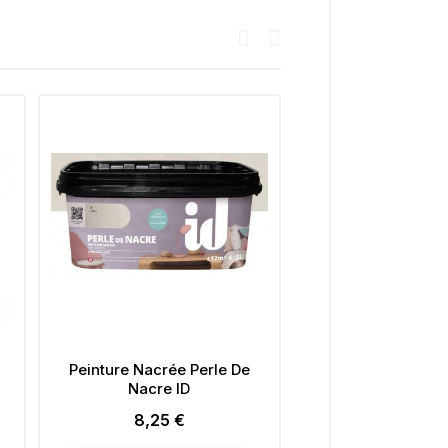
Peinture Nacrée Perle De
Peinture Anti-humid
Nacre ID
OXI 2.5L Blanc Ma
8,25 €
29,08 €
Prix
Prix