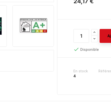
24,17 €
A

Disponible
En stock
Référe
4