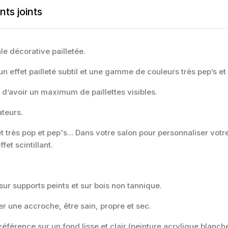
ts joints
le décorative pailletée.
un effet pailleté subtil et une gamme de couleurs très pep’s 
 d’avoir un maximum de paillettes visibles.
ateurs.
t très pop et pep's... Dans votre salon pour personnaliser votre
et scintillant.
 sur supports peints et sur bois non tannique.
er une accroche, être sain, propre et sec.
éférence sur un fond lisse et clair (peinture acrylique blanche