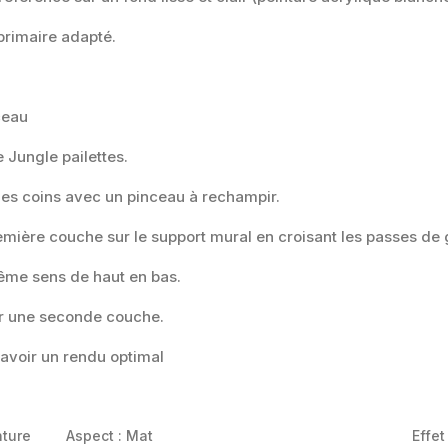
 primaire adapté.
ceau
 Jungle pailettes.
es coins avec un pinceau à rechampir.
ière couche sur le support mural en croisant les passes de g
même sens de haut en bas.
er une seconde couche.
'avoir un rendu optimal
nture
Aspect :
Mat
Effet