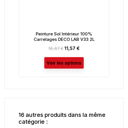
Peinture Sol Intérieur 100%
Carrelages DECO LAB V33 2L
11,57 €
Prix
Prix
16,67 €
de
base
Voir les options
16 autres produits dans la même
catégorie :