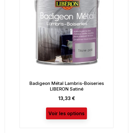
Badigeon Métal Lambris-Boiseries
LIBERON Satiné
13,33 €
Prix
Voir les options