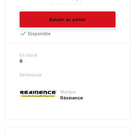
Ajouter au panier

Disponible
En stock
6
Référence
Marque
Résinence