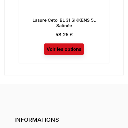
Lasure Cetol BL 31 SIKKENS 5L
Pei
Satinée
58,25 €
Prix
Voir les options
INFORMATIONS