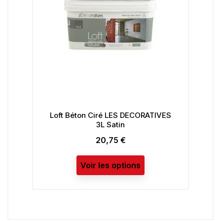
Loft Béton Ciré LES DECORATIVES
3L Satin
S
20,75 €
Prix
Voir les options