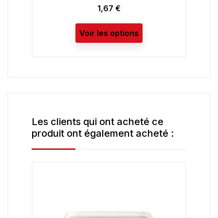
1,67 €
Prix
Voir les options
Les clients qui ont acheté ce
produit ont également acheté :