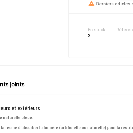

Derniers articles 
En stock
Référe
2
ts joints
eurs et extérieurs
e naturelle bleue.
 résine d’absorber la lumière (artificielle ou naturelle) pour la restit