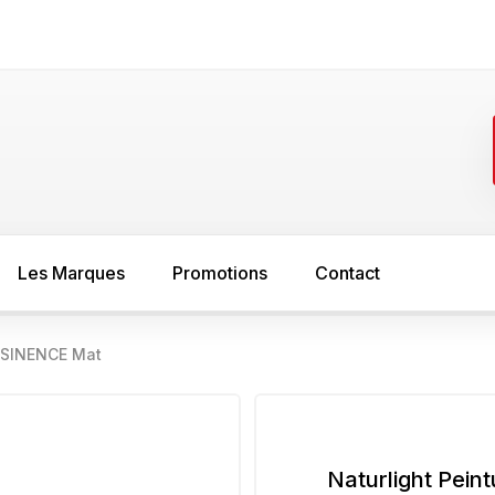
Les Marques
Promotions
Contact
RESINENCE Mat
FER
SOL
asure
Minium
Sous couche s
peinture bois
Sous couche anti rouille
Naturlight Pein