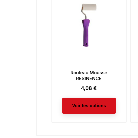
Rouleau Mousse
RESINENCE
4,08 €
Prix
Voir les options