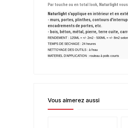
Par touche ou en total look,
Naturlight
vous 
Naturlight
s'applique en intérieur et en extér
- murs, portes, plinthes, contours d'interru
encadrements de portes, etc.
- bois, béton, métal, pierre, terre cuite, car
RENDEMENT : 125ML = +/- 2m2 - 500ML = +/- 8m2 selon
TEMPS DE SECHAGE : 24 heures
NETTOYAGE DES OUTILS : à l'eau
MATERIEL D'APPLICATION : rouleau à poils courts
Vous aimerez aussi