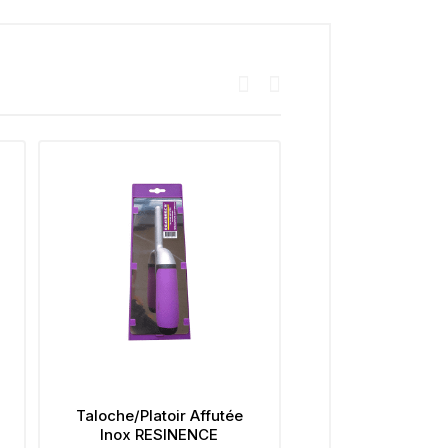
Taloche/Platoir Affutée
Vernis Ebénis
Inox RESINENCE
Intérieur-Extéri