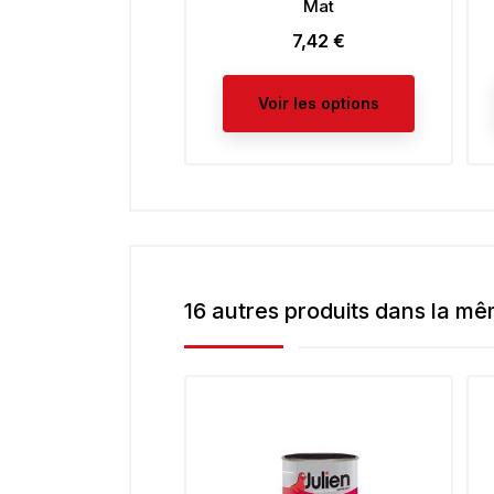
Mat
7,42 €
Prix
Voir les options
16 autres produits dans la mê