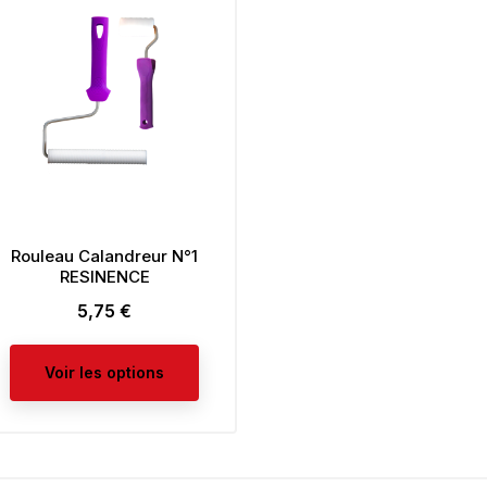
Rouleau Calandreur N°1
RESINENCE
5,75 €
Prix
Voir les options