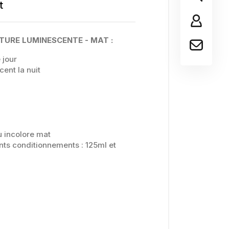
t
TURE LUMINESCENTE - MAT :
 jour
ent la nuit
u incolore mat
ents conditionnements : 125ml et