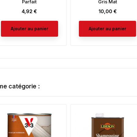
Parfait
Gris Mat
4,92 €
10,00 €
Prix
Prix
Ajouter au panier
Ajouter au panier
me catégorie :