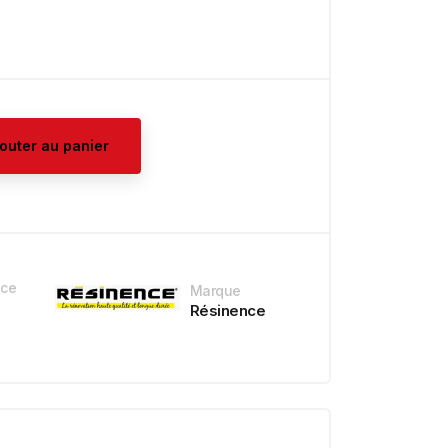
jouter au panier
nce
Marque
Résinence