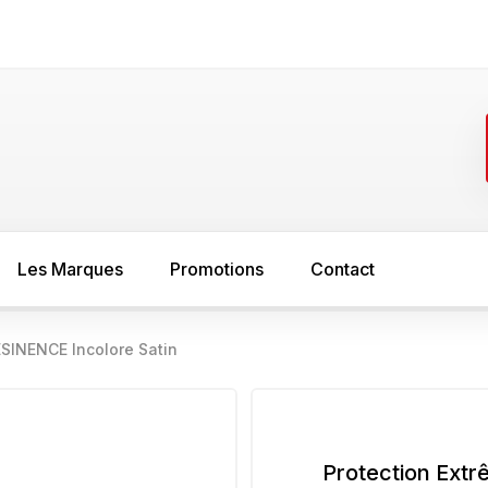
Les Marques
Promotions
Contact
ESINENCE Incolore Satin
FER
SOL
asure
Minium
Sous couche s
peinture bois
Sous couche anti rouille
Protection Extr