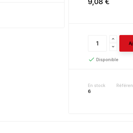
9,08 €
A

Disponible
En stock
Référe
6