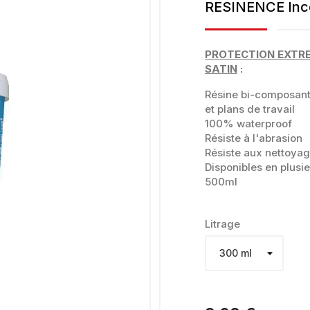
RESINENCE Inco
PROTECTION EXTREM
SATIN
:
Résine bi-composan
et plans de travail
100% waterproof
Résiste à l'abrasion
Résiste aux nettoya
Disponibles en plusi
500ml
Litrage