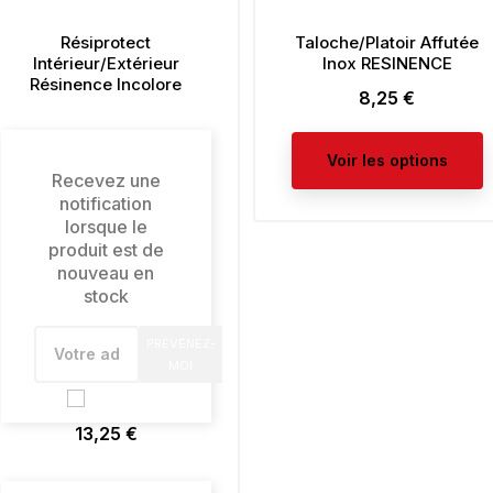
Résiprotect
Taloche/Platoir Affutée
Intérieur/Extérieur
Inox RESINENCE
Résinence Incolore
8,25 €
Prix
Voir les options
Recevez une
notification
lorsque le
produit est de
nouveau en
stock
PRÉVENEZ-
MOI
13,25 €
Prix