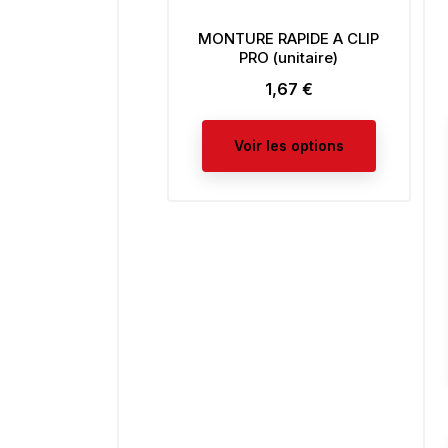
MONTURE RAPIDE A CLIP
PRO (unitaire)
1,67 €
Prix
Voir les options