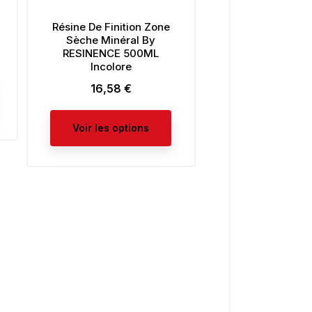
Résine De Finition Zone
Rouleau Calandr
Sèche Minéral By
RESINENC
RESINENCE 500ML
5,75 €
Prix
Incolore
16,58 €
Prix
Voir les opt
Voir les options