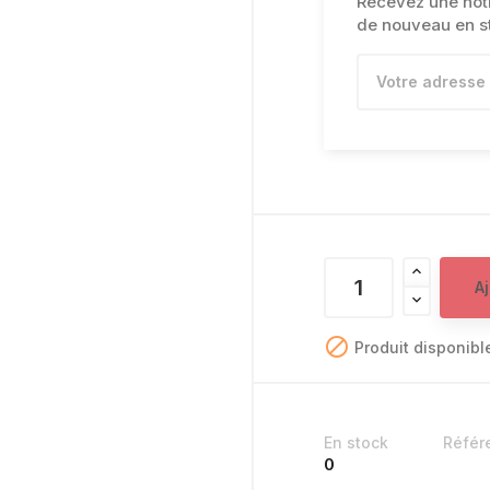
Recevez une notif
de nouveau en s
A

Produit disponibl
En stock
Référ
0