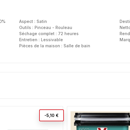
00%
Aspect :
Satin
Dest
Outils :
Pinceau - Rouleau
Nett
Séchage complet : 72 heures
Rend
Entretien :
Lessivable
Marq
Pièces de la maison :
Salle de bain
-5,10 €