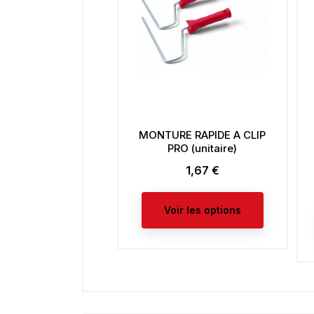
MONTURE RAPIDE A CLIP
PRO (unitaire)
1,67 €
Prix
Voir les options