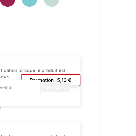
ication lorsque le produit est
tock
Promotion -5,10 €
PRÉVENEZ-MOI
€