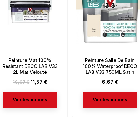
Peinture Mat 100%
Peinture Salle De Bain
Résistant DECO LAB V33
100% Waterproof DECO
2L Mat Velouté
LAB V33 750ML Satin
11,57 €
6,67 €
Prix
Prix
Prix
16,67 €
de
base
Voir les options
Voir les options