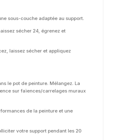
z une sous-couche adaptée au support.
 laissez sécher 24, égrenez et
cez, laissez sécher et appliquez
ans le pot de peinture. Mélangez. La
dhérence sur faïences/carrelages muraux
rformances de la peinture et une
lliciter votre support pendant les 20