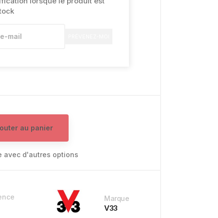
ication lorsque le produit est
tock
PRÉVENEZ-MOI
jouter au panier
e avec d'autres options
ence
Marque
V33