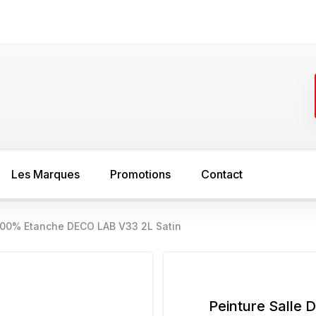
Les Marques
Promotions
Contact
 100% Etanche DECO LAB V33 2L Satin
FER
SOL
asure
Minium
Sous couche s
peinture bois
Sous couche anti rouille
Peinture Salle