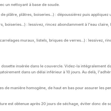
vec un nettoyant à base de soude.
 plâtre, plâtres, boiseries...) : dépoussiérez puis applique
, boiseries...) : lessivez, rincez abondamment à l'eau claire,
relages muraux, listels, briques de verres...) : lessivez, rin
la dosette insérée dans le couvercle. Videz-la intégralement d
ligatoirement dans un délai inférieur à 10 jours. Au delà, l'a
hes de manière homogène, de haut en bas pour assurer les pe
nture est obtenue après 20 jours de séchage, éviter donc de so