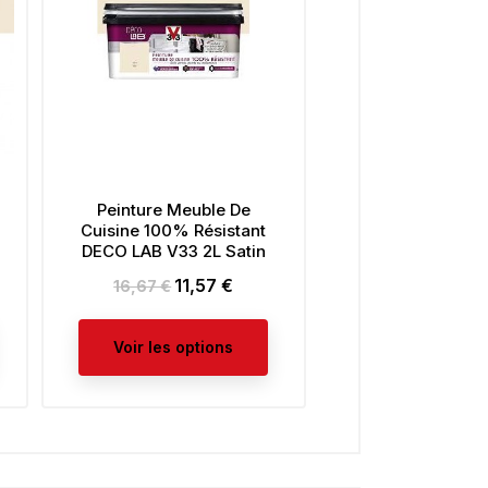
Peinture Meuble De
Rouleau GOLD
Cuisine 100% Résistant
Murs Et Plafond
DECO LAB V33 2L Satin
180mm
11,57 €
5,75 €
Prix
Prix
Prix
16,67 €
de
base
Voir les options
Ajouter au pa