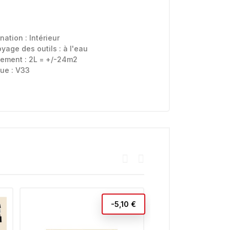
ination :
Intérieur
oyage des outils :
à l'eau
ement : 2L = +/-24m2
ue :
V33
-5,10 €