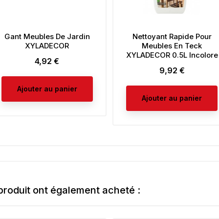
Gant Meubles De Jardin
Nettoyant Rapide Pour
XYLADECOR
Meubles En Teck
XYLADECOR 0.5L Incolore
4,92 €
Prix
9,92 €
Prix
Ajouter au panier
Ajouter au panier
 produit ont également acheté :