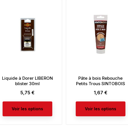
Liquide à Dorer LIBERON
Pâte à bois Rebouche
blister 30ml
Petits Trous SINTOBOIS
5,75 €
1,67 €
Prix
Prix
Voir les options
Voir les options