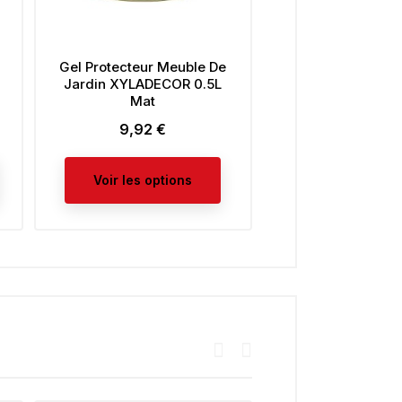
Gel Protecteur Meuble De
Vitrificateur Par
Jardin XYLADECOR 0.5L
Escaliers XYL
Mat
10,00 €
Prix
9,92 €
Prix
Voir les opt
Voir les options