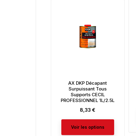
AX DKP Décapant
Surpuissant Tous
Supports CECIL
PROFESSIONNEL 1L/2.5L
8,33 €
Prix
Voir les options