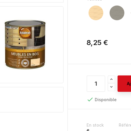
8,25 €
A

Disponible
En stock
Référ
6