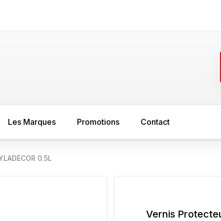
Les Marques
Promotions
Contact
XYLADECOR 0.5L
FER
SOL
asure
Minium
Sous couche s
peinture bois
Sous couche anti rouille
Vernis Protecte