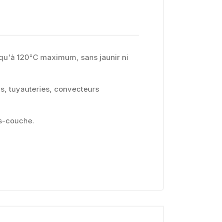
usqu'à 120°C maximum, sans jaunir ni
ns, tuyauteries, convecteurs
us-couche.