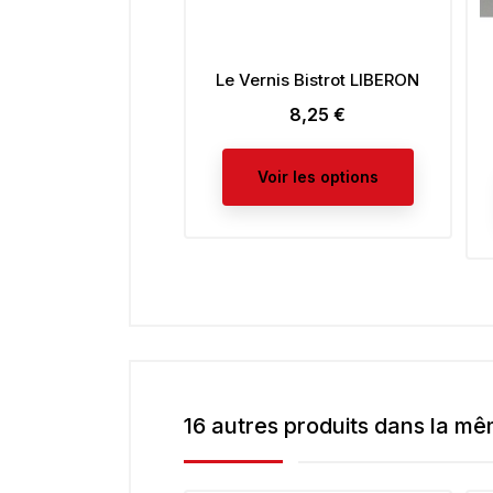
Le Vernis Bistrot LIBERON
8,25 €
Prix
Voir les options
16 autres produits dans la mê