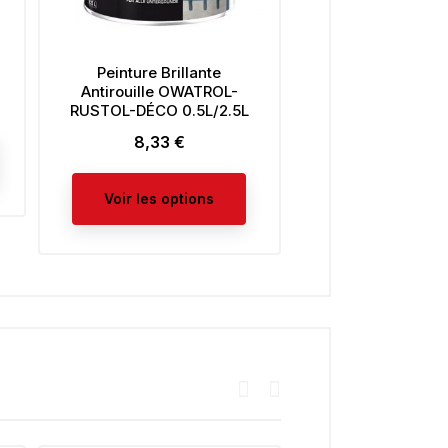
Peinture Brillante
Peinture Radiate
Antirouille OWATROL-
10,00 €
Prix
RUSTOL-DÉCO 0.5L/2.5L
8,33 €
Prix
Voir les opt
Voir les options