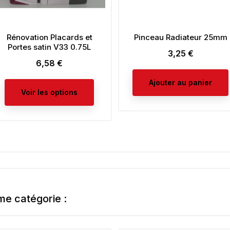
Rénovation Placards et
Pinceau Radiateur 25mm
Portes satin V33 0.75L
3,25 €
Prix
6,58 €
Prix
Ajouter au panier
Voir les options
me catégorie :