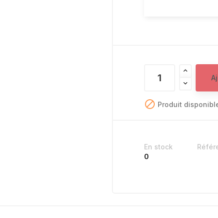
A

Produit disponibl
En stock
Référ
0