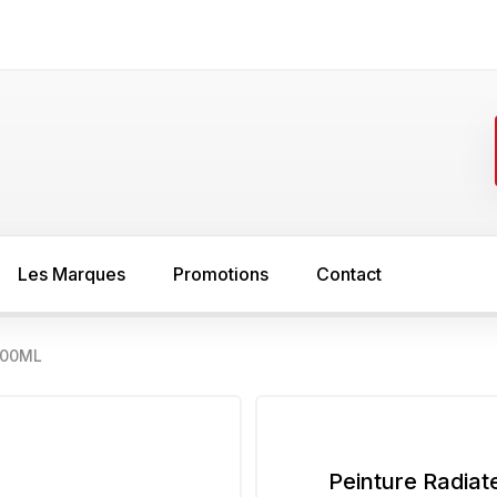
Les Marques
Promotions
Contact
 400ML
FER
SOL
asure
Minium
Sous couche s
peinture bois
Sous couche anti rouille
Peinture Radia