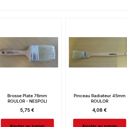
Brosse Plate 76mm
Pinceau Radiateur 45mm
ROULOR - NESPOLI
ROULOR
5,75 €
4,08 €
Prix
Prix
Ajouter au panier
Ajouter au panier