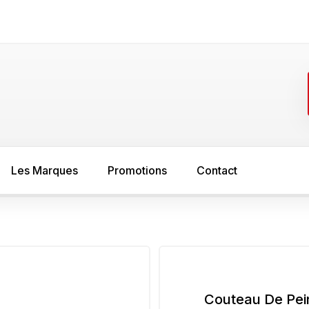
Les Marques
Promotions
Contact
FER
SOL
asure
Minium
Sous couche s
peinture bois
Sous couche anti rouille
Couteau De Pein