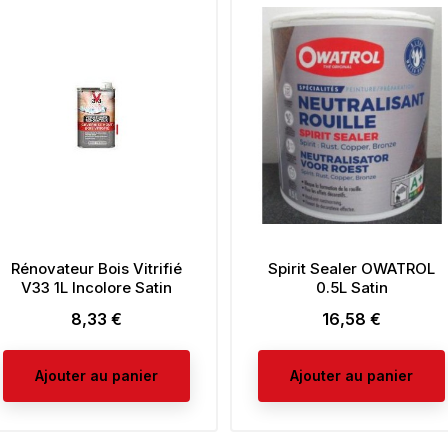
Rénovateur Bois Vitrifié
Spirit Sealer OWATROL
V33 1L Incolore Satin
0.5L Satin
8,33 €
16,58 €
Prix
Prix
Ajouter au panier
Ajouter au panier