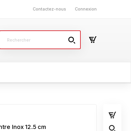
Contactez-nous
Connexion
AUTRES
ol
Multisupport
Mur et plafond
tre Inox 12.5 cm
Plastique