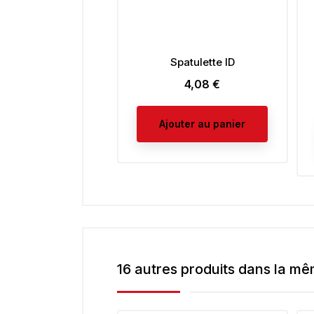
Spatulette ID
4,08 €
Prix
Ajouter au panier
16 autres produits dans la mê