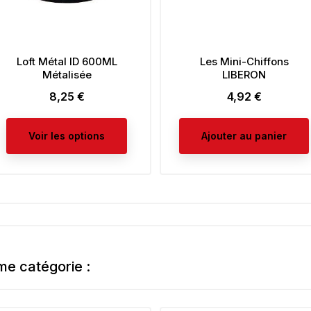
Loft Métal ID 600ML
Les Mini-Chiffons
Métalisée
LIBERON
8,25 €
4,92 €
Prix
Prix
Voir les options
Ajouter au panier
me catégorie :