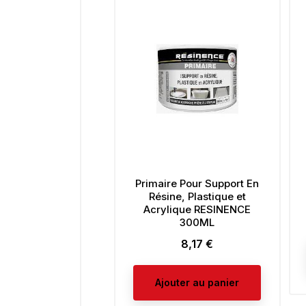
Primaire Pour Support En
Résine, Plastique et
Acrylique RESINENCE
300ML
8,17 €
Prix
Ajouter au panier