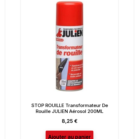
STOP ROUILLE Transformateur De
V
Rouille JULIEN Aérosol 200ML
8,25 €
Prix
Ajouter au panier