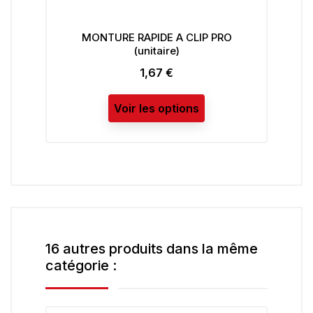
MONTURE RAPIDE A CLIP PRO
(unitaire)
1,67 €
Prix
Voir les options
16 autres produits dans la même
catégorie :