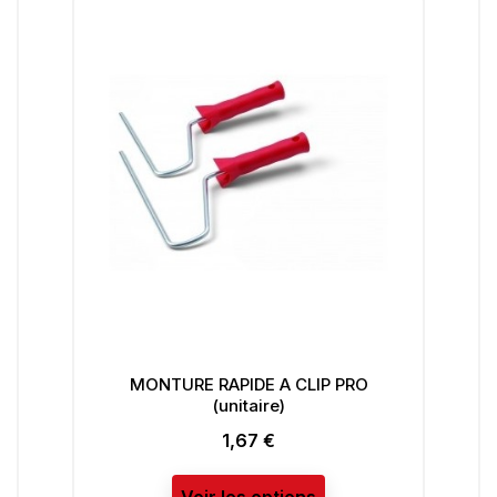
MONTURE RAPIDE A CLIP PRO
(unitaire)
1,67 €
Prix
Voir les options