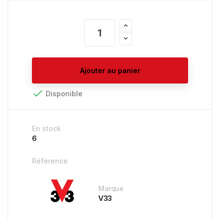
Ajouter au panier

Disponible
En stock
6
Référence
Marque
V33