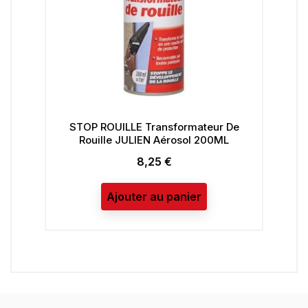
STOP ROUILLE Transformateur De
V
Rouille JULIEN Aérosol 200ML
8,25 €
Prix
Ajouter au panier