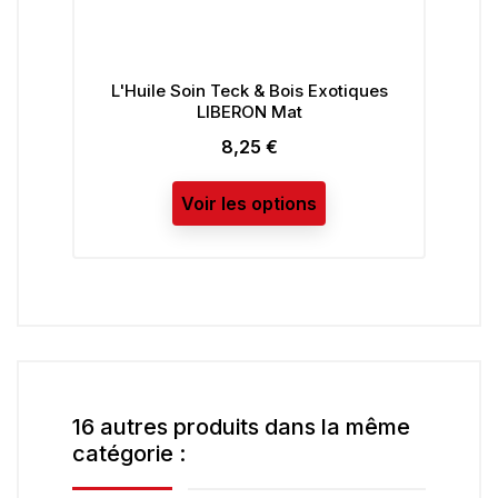
L'Huile Soin Teck & Bois Exotiques
LIBERON Mat
8,25 €
Prix
Voir les options
16 autres produits dans la même
catégorie :